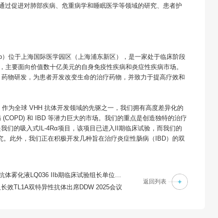
力于通过促进对肺部疾病、危重病学和睡眠医学等领域的研究、患者护
mab）位于上海国际医学园区（上海浦东新区），是一家处于临床阶段
药物，主要面向价值数十亿美元的自身免疫性疾病和炎症性疾病市场。
）药物研发，为患者开发改变生命的治疗药物，并致力于提高疗效和
职员工。作为全球 VHH 抗体开发领域的先驱之一，我们拥有高度差异化的
COPD) 和 IBD 等潜力巨大的市场。我们的重点是创造独特的治疗
们的吸入式IL-4Rα项目，该项目已进入II期临床试验，而我们的
研究。此外，我们正在积极开发几种旨在治疗炎症性肠病（IBD）的双
洛启生物全球首创靶向IL-4Rα单域抗体雾化液LQ036 IIb期临床试验组长单位启动会顺利召开
返回列表
效TL1A双特异性抗体出席DDW 2025会议